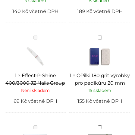
3 skladem
5 skladem
140
Kč
včetně DPH
189
Kč
včetně DPH
Effect
OPilki
P-
180
Shine
grit
400/3000
výrobky
JZ
pro
Nails
pedikúru
Group
20
mm
1
×
Effect P-Shine
1
×
OPilki 180 grit výrobky
400/3000 JZ Nails Group
pro pedikúru 20 mm
Není skladem
15 skladem
69
Kč
včetně DPH
155
Kč
včetně DPH
Pilnik
Magic
půlměsíc
buff