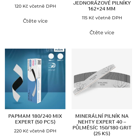
JEDNORÁZOVÉ PILNÍKY
120
Kč
včetně DPH
162×24 MM
115
Kč
včetně DPH
Čtěte více
Čtěte více
PAPMAM 180/240 MIX
MINERÁLNÍ PILNÍK NA
EXPERT (50 PCS)
NEHTY EXPERT 40 –
PŮLMĚSÍC 150/180 GRIT
220
Kč
včetně DPH
(25 KS)