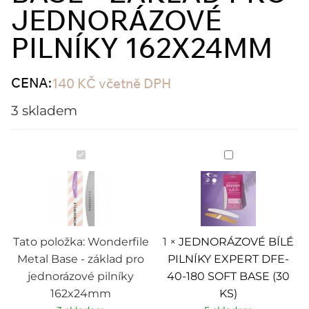
JEDNORÁZOVÉ
PILNÍKY 162X24MM
CENA:
140
KČ
včetně DPH
3 skladem
Wonderfile
JEDNORÁZOV
Metal
BÍLÉ
Base
PILNÍKY
-
EXPERT
základ
DFE-
pro
40-
jednorázové
180
pilníky
SOFT
162x24mm
BASE
Tato položka:
Wonderfile
1
×
JEDNORÁZOVÉ BÍLÉ
(30
Metal Base - základ pro
PILNÍKY EXPERT DFE-
KS)
jednorázové pilníky
40-180 SOFT BASE (30
162x24mm
KS)