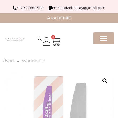
+420 776627318
mikeladzebeauty@gmail.com
AKADEMIE
0
Úvod
Wonderfile