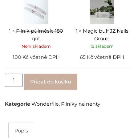
180
JZ
grit
Nails
Group
1
×
Pilnik půlměsíc 180
1
×
Magic buff JZ Nails
grit
Group
Není skladem
15 skladem
100
Kč
včetně DPH
65
Kč
včetně DPH
Alternative:
Přidat do košíku
Kategorie
Wonderfile
,
Pilníky na nehty
Popis