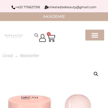
+420 776627318
mikeladzebeauty@gmail.com
AKADEMIE
0
Úvod
Bestseller