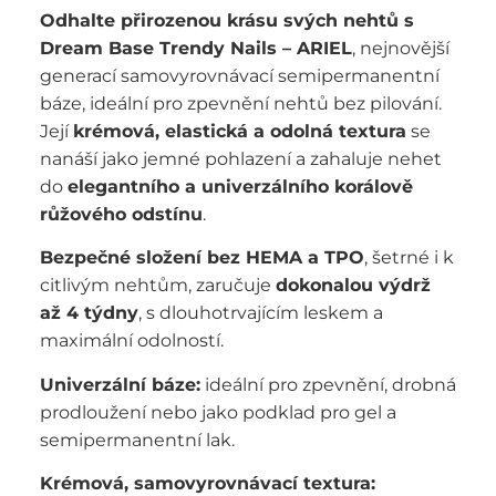
Odhalte přirozenou krásu svých nehtů s
Dream Base Trendy Nails – ARIEL
, nejnovější
generací samovyrovnávací semipermanentní
báze, ideální pro zpevnění nehtů bez pilování.
Její
krémová, elastická a odolná textura
se
nanáší jako jemné pohlazení a zahaluje nehet
do
elegantního a univerzálního korálově
růžového odstínu
.
Bezpečné složení bez HEMA a TPO
, šetrné i k
citlivým nehtům, zaručuje
dokonalou výdrž
až 4 týdny
, s dlouhotrvajícím leskem a
maximální odolností.
Univerzální báze:
ideální pro zpevnění, drobná
prodloužení nebo jako podklad pro gel a
semipermanentní lak.
Krémová, samovyrovnávací textura: