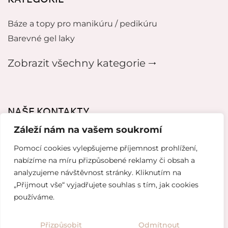
Báze a topy pro manikúru / pedikúru
Barevné gel laky
Zobrazit všechny kategorie 🠂
NAŠE KONTAKTY
Záleží nám na vašem soukromí
mikeladzebeauty@gmail.com
Pomocí cookies vylepšujeme příjemnost prohlížení,
+420 776627318
nabízíme na míru přizpůsobené reklamy či obsah a
analyzujeme návštěvnost stránky. Kliknutím na
U Pergamenky 12, Praha 7
„Přijmout vše“ vyjadřujete souhlas s tím, jak cookies
používáme.
Tvorba webových stránek od
Topranker.cz
Přizpůsobit
Odmítnout