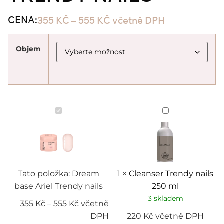
CENA:
355
KČ
–
555
KČ
včetně DPH
Objem
Dream
Cleanser
base
Trendy
Ariel
nails
Trendy
250
nails
ml
Tato položka:
Dream
1
×
Cleanser Trendy nails
base Ariel Trendy nails
250 ml
3 skladem
355
Kč
–
555
Kč
včetně
DPH
220
Kč
včetně DPH