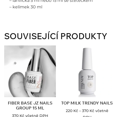
– lahvička 5 ml nebo 15 ml se štětečkem
– kelímek 30 ml
SOUVISEJÍCÍ PRODUKTY
FIBER BASE JZ NAILS
TOP MILK TRENDY NAILS
GROUP 15 ML
220
Kč
–
370
Kč
včetně
370
Kč
včetně DPH