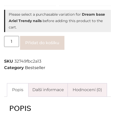
Please select a purchasable variation for
Dream base
Ariel Trendy nails
before adding this product to the
cart.
Alternative:
Přidat do košíku
SKU
32749fbc2a13
Category
Bestseller
Popis
Další informace
Hodnocení (0)
POPIS