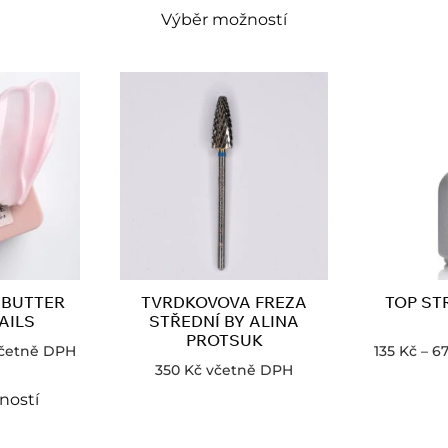
Výběr možností
 BUTTER
TVRDKOVOVA FREZA
TOP ST
AILS
STŘEDNÍ BY ALINA
PROTSUK
četně DPH
135
Kč
–
6
350
Kč
včetně DPH
ností