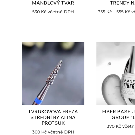
MANDLOVÝ TVAR
TRENDY N
530
Kč
včetně DPH
355
Kč
–
555
Kč
v
TVRDKOVOVA FREZA
FIBER BASE J
STŘEDNÍ BY ALINA
GROUP 1
PROTSUK
370
Kč
včet
300
Kč
včetně DPH