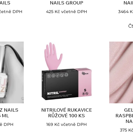
AILS
NAILS GROUP
NAI
četně DPH
425
Kč
včetně DPH
3464
K
Čt
Z NAILS
NITRILOVÉ RUKAVICE
GEL
5 ML
RŮŽOVÉ 100 KS
RASPB
NA
ně DPH
169
Kč
včetně DPH
375
K