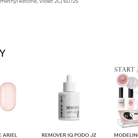
dimethyl ketone, Violet 2C| 60725
Y
 ARIEL
REMOVER IQ PODO JZ
MODELING