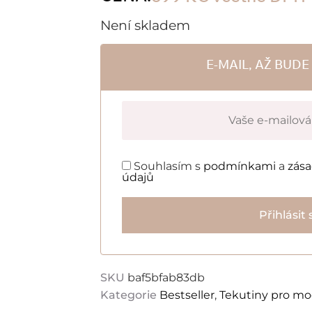
Není skladem
E-MAIL, AŽ BUD
Souhlasím s
podmínkami
a
zás
údajů
Přihlásit 
SKU
baf5bfab83db
Kategorie
Bestseller
,
Tekutiny pro mo