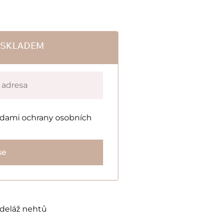
E SKLADEM
adami ochrany osobních
se
deláž nehtů