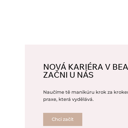
NOVÁ KARIÉRA V BE
ZAČNI U NÁS
Naučíme tě manikúru krok za kroke
praxe, která vydělává.
Chci začít