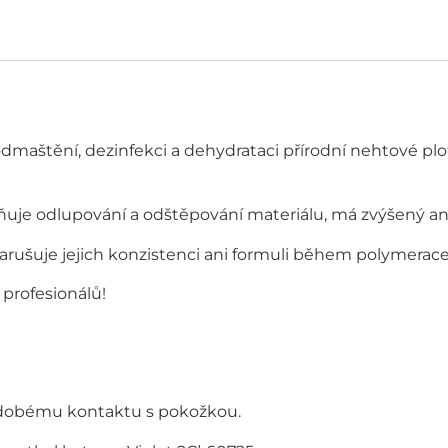
o odmaštění, dezinfekci a dehydrataci přírodní nehtové p
ňuje odlupování a odštěpování materiálu, má zvýšený an
enarušuje jejich konzistenci ani formuli během polymerace 
 profesionálů!
odobému kontaktu s pokožkou.