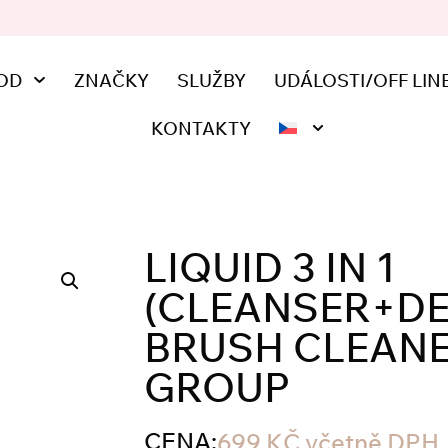
OD
ZNAČKY
SLUŽBY
UDÁLOSTI/OFF LIN
KONTAKTY
LIQUID 3 IN 1
(CLEANSER+D
BRUSH CLEANE
GROUP
CENA:
699
KČ
včetně DPH