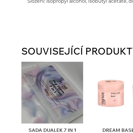
Složení: isopropyl alcohol, Isobutyl acetate, 
SOUVISEJÍCÍ PRODUKT
SADA DUALEK 7 IN 1
DREAM BASE