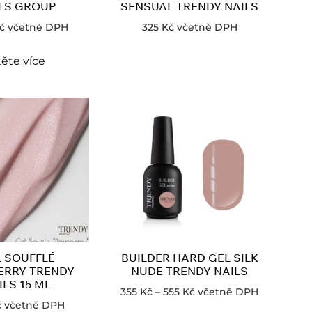
LS GROUP
SENSUAL TRENDY NAILS
č
včetně DPH
325
Kč
včetně DPH
ěte více
 SOUFFLÉ
BUILDER HARD GEL SILK
ERRY TRENDY
NUDE TRENDY NAILS
ILS 15 ML
355
Kč
–
555
Kč
včetně DPH
č
včetně DPH