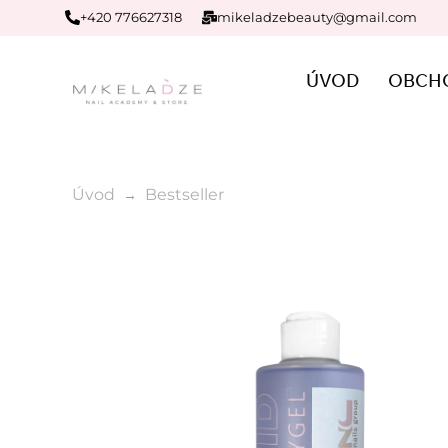
+420 776627318
mikeladzebeauty@gmail.com
ÚVOD
OBCH
Úvod
Bestseller