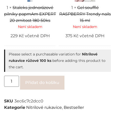
180
50ks
1
×
Staleks jednorázové
1
×
Gel soufflé
pilníky papmAm EXPERT
RASPBERRY Trendy nails
20 zrnitost 180 50ks
15 ml
Není skladem
Není skladem
229
Kč
včetně DPH
375
Kč
včetně DPH
Please select a purchasable variation for
Nitrilové
rukavice růžové 100 ks
before adding this product to
the cart.
Alternative:
Přidat do košíku
SKU
3ec6c7c2dcc0
Kategorie
Nitrilové rukavice
,
Bestseller