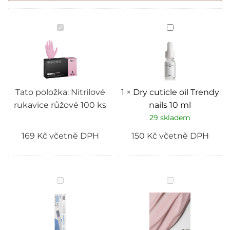
Nitrilové
Dry
rukavice
cuticle
růžové
oil
100
Trendy
ks
nails
10
ml
Tato položka:
Nitrilové
1
×
Dry cuticle oil Trendy
rukavice růžové 100 ks
nails 10 ml
29 skladem
169
Kč
včetně DPH
150
Kč
včetně DPH
Staleks
Gel
jednorázové
soufflé
pilníky
RASPBERRY
papmAm
Trendy
EXPERT
nails
20
15
zrnitost
ml