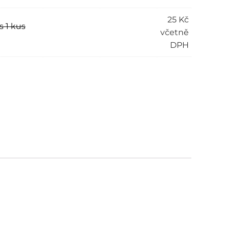
25
Kč
s 1 kus
včetně
DPH
ve: