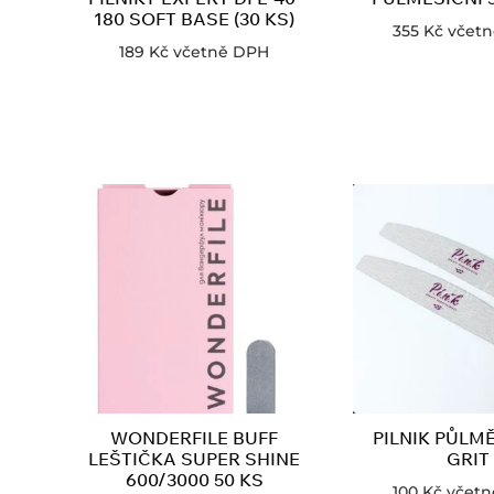
180 SOFT BASE (30 KS)
355
Kč
včet
189
Kč
včetně DPH
WONDERFILE BUFF
PILNIK PŮLMĚ
LEŠTIČKA SUPER SHINE
GRIT
600/3000 50 KS
100
Kč
včet