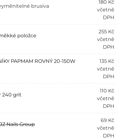
180
Kč
t vyměnitelné brusiva
včetně
DPH
255
Kč
a měkké položce
včetně
DPH
NÍKY PAPMAM ROVNÝ 20-150W
135
Kč
včetně
DPH
110
Kč
 240 grit
včetně
DPH
69
Kč
JZ Nails Group
včetně
DPH