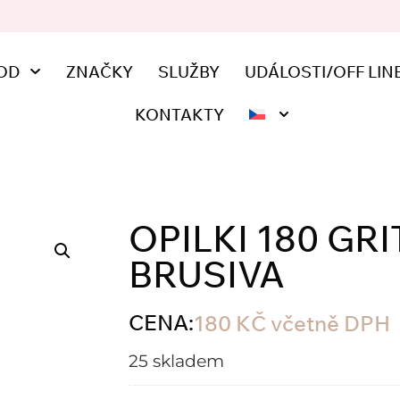
OD
ZNAČKY
SLUŽBY
UDÁLOSTI/OFF LIN
KONTAKTY
OPILKI 180 GR
BRUSIVA
CENA:
180
KČ
včetně DPH
25 skladem