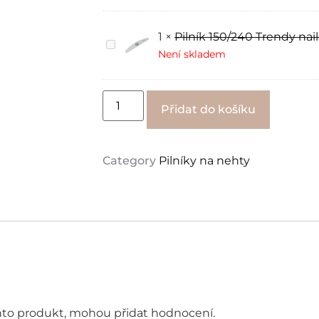
400/3000
JZ
Nails
1
×
Pilník 150/240 Trendy nail
Group
Pilník
150/240
Není skladem
Trendy
nails
1
kus
Alternati
Přidat do košíku
Category
Pilníky na nehty
tento produkt, mohou přidat hodnocení.