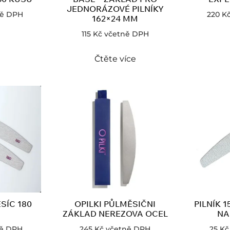
JEDNORÁZOVÉ PILNÍKY
ně DPH
220
K
162×24 MM
115
Kč
včetně DPH
Čtěte více
SÍC 180
OPILKI PŮLMĚSIČNI
PILNÍK 
ZÁKLAD NEREZOVA OCEL
NA
ně DPH
245
Kč
včetně DPH
25
Kč