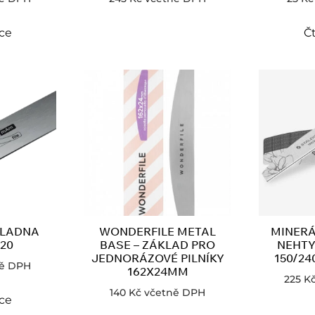
íce
Čt
KLADNA
WONDERFILE METAL
MINERÁ
20
BASE – ZÁKLAD PRO
NEHTY
JEDNORÁZOVÉ PILNÍKY
150/240
ě DPH
162X24MM
225
K
140
Kč
včetně DPH
íce