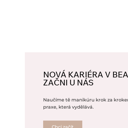
NOVÁ KARIÉRA V BE
ZAČNI U NÁS
Naučíme tě manikúru krok za kroke
praxe, která vydělává.
Chci začít