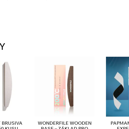
Y
T BRUSIVA
WONDERFILE WOODEN
PAPMAM
50 KUSU
BASE – ZÁKLAD PRO
EXPE