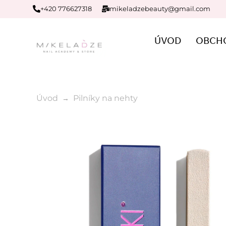
+420 776627318
mikeladzebeauty@gmail.com
ÚVOD
OBCH
Úvod
Pilníky na nehty