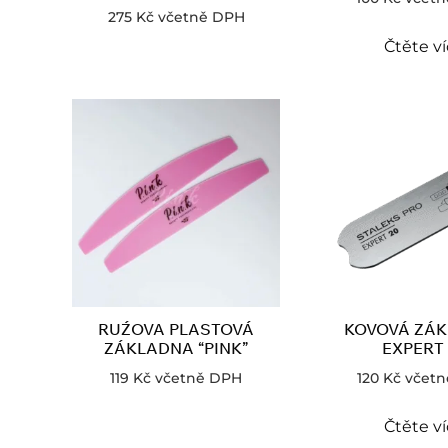
275
Kč
včetně DPH
Čtěte v
RUŹOVA PLASTOVÁ
KOVOVÁ ZÁ
ZÁKLADNA “PINK”
EXPERT 
119
Kč
včetně DPH
120
Kč
včetn
Čtěte v