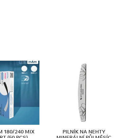
 180/240 MIX
PILNÍK NA NEHTY
RT (50 PCS)
MINERÁLNÍ PŮLMĚSÍC