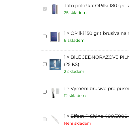
Tato položka:
OPilki 180 gri
OPilki
180
25 skladem
grit
vyměnitelné
brusiva
1
×
OPilki 150 grit brusiva n
OPilki
150
8 skladem
grit
brusiva
na
1
×
BÍLÉ JEDNORÁZOVÉ PIL
měkké
položce
BÍLÉ
(25 KS)
JEDNORÁZOVÉ
2 skladem
PILNÍKY
PAPMAM
ROVNÝ
20-
1
×
Vymění brusivo pro pušer
150W
Vymění
(25
brusivo
12 skladem
KS)
pro
pušer
240
grit
1
×
Effect P-Shine 400/3000 
Effect
P-
Není skladem
Shine