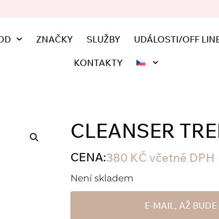
OD
ZNAČKY
SLUŽBY
UDÁLOSTI/OFF LIN
KONTAKTY
CLEANSER TRE
CENA:
380
KČ
včetně DPH
Není skladem
E-MAIL, AŽ BUD