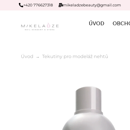
+420 776627318
mikeladzebeauty@gmail.com
ÚVOD
OBCH
Úvod
Tekutiny pro modeláž nehtů