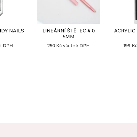
NDY NAILS
LINEÁRNÍ ŠTĚTEC # 0
ACRYLIC
5MM
ě DPH
250
Kč
včetně DPH
199
K