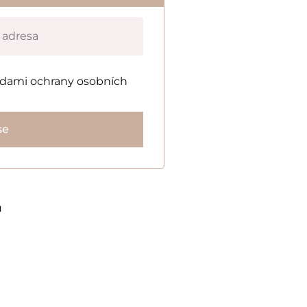
adami ochrany osobních
se
ů