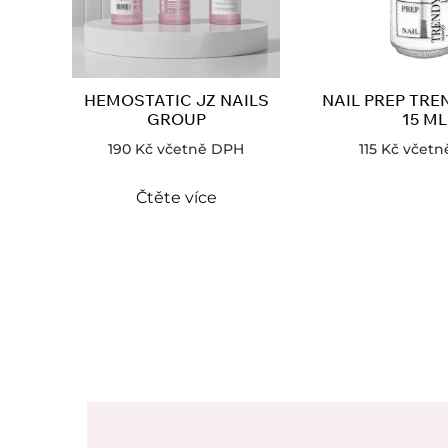
HEMOSTATIC JZ NAILS
NAIL PREP TRE
GROUP
15 ML
190
Kč
včetně DPH
115
Kč
včetn
Čtěte více