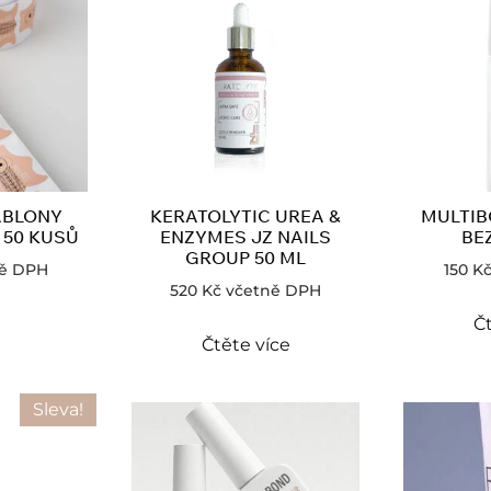
ABLONY
KERATOLYTIC UREA &
MULTIB
 50 KUSŮ
ENZYMES JZ NAILS
BE
GROUP 50 ML
ě DPH
150
K
520
Kč
včetně DPH
Čt
Čtěte více
Sleva!