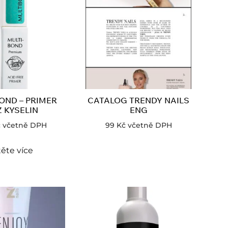
OND – PRIMER
CATALOG TRENDY NAILS
Z KYSELIN
ENG
č
včetně DPH
99
Kč
včetně DPH
ěte více