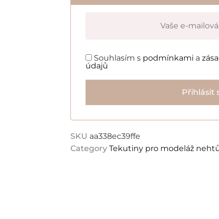
Souhlasím s
podmínkami
a
zás
údajů
Přihlásit 
SKU
aa338ec39ffe
Category
Tekutiny pro modeláž neht