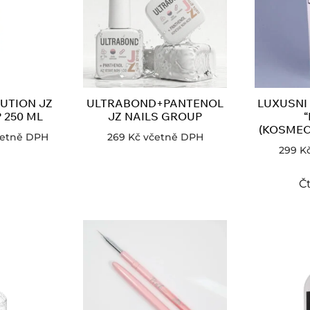
UTION JZ
ULTRABOND+PANTENOL
LUXUSNI
 250 ML
JZ NAILS GROUP
(KOSMEC
etně DPH
269
Kč
včetně DPH
299
K
Čt