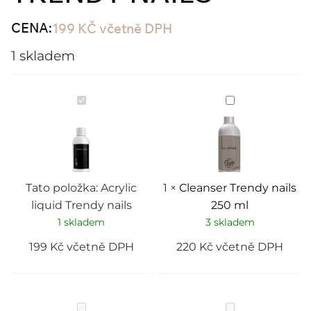
CENA:
199
KČ
včetně DPH
1 skladem
Acrylic
Cleanser
liquid
Trendy
Trendy
nails
nails
250
ml
Tato položka:
Acrylic
1
×
Cleanser Trendy nails
liquid Trendy nails
250 ml
1 skladem
3 skladem
199
Kč
včetně DPH
220
Kč
včetně DPH
Luxusni
Gel